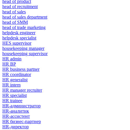
head of product
head of recruitment
head of sales
head of sales department
head of SMM
head of trade marketing
helpdesk engineer
helpdesk specialist
HES supervisor
housekeeping manager
housekeeping supervisor
HR admin
HR BP
HR business partner
HR coordinator
HR generalist
HR intern
HR manager recruiter
HR specialist
HR trainee
HR-администратор
HR-аналитик
HR-ассистент
HR бизнес-партнер
HR-директор