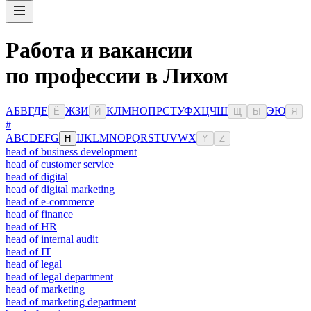
Работа и вакансии
по профессии в Лихом
А
Б
В
Г
Д
Е
Ж
З
И
К
Л
М
Н
О
П
Р
С
Т
У
Ф
Х
Ц
Ч
Ш
Э
Ю
Ё
Й
Щ
Ы
Я
#
A
B
C
D
E
F
G
I
J
K
L
M
N
O
P
Q
R
S
T
U
V
W
X
H
Y
Z
head of business development
head of customer service
head of digital
head of digital marketing
head of e-commerce
head of finance
head of HR
head of internal audit
head of IT
head of legal
head of legal department
head of marketing
head of marketing department