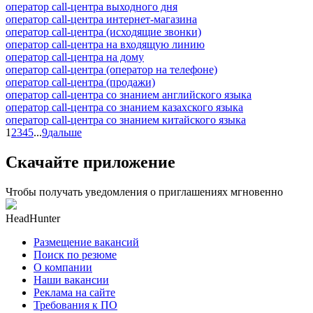
оператор call-центра выходного дня
оператор call-центра интернет-магазина
оператор call-центра (исходящие звонки)
оператор call-центра на входящую линию
оператор call-центра на дому
оператор call-центра (оператор на телефоне)
оператор call-центра (продажи)
оператор call-центра со знанием английского языка
оператор call-центра со знанием казахского языка
оператор call-центра со знанием китайского языка
1
2
3
4
5
...
9
дальше
Скачайте приложение
Чтобы получать уведомления о приглашениях мгновенно
HeadHunter
Размещение вакансий
Поиск по резюме
О компании
Наши вакансии
Реклама на сайте
Требования к ПО