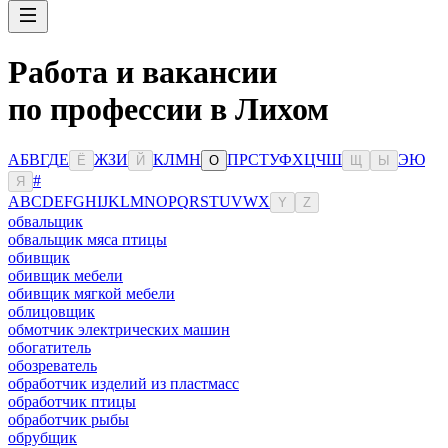
Работа и вакансии
по профессии в Лихом
А
Б
В
Г
Д
Е
Ж
З
И
К
Л
М
Н
П
Р
С
Т
У
Ф
Х
Ц
Ч
Ш
Э
Ю
Ё
Й
О
Щ
Ы
#
Я
A
B
C
D
E
F
G
H
I
J
K
L
M
N
O
P
Q
R
S
T
U
V
W
X
Y
Z
обвальщик
обвальщик мяса птицы
обивщик
обивщик мебели
обивщик мягкой мебели
облицовщик
обмотчик электрических машин
обогатитель
обозреватель
обработчик изделий из пластмасс
обработчик птицы
обработчик рыбы
обрубщик