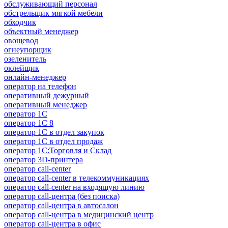
обслуживающий персонал
обстрельщик мягкой мебели
обходчик
объектный менеджер
овощевод
огнеупорщик
озеленитель
оклейщик
онлайн-менеджер
опeрaтoр нa тeлeфoн
оперативный дежурный
оперативный менеджер
оператор 1C
оператор 1С 8
оператор 1С в отдел закупок
оператор 1С в отдел продаж
оператор 1С:Торговля и Склад
оператор 3D-принтера
оператор call-center
оператор call-center в телекоммуникациях
оператор call-center на входящую линию
оператор call-центра (без поиска)
оператор call-центра в автосалон
оператор call-центра в медицинский центр
оператор call-центра в офис